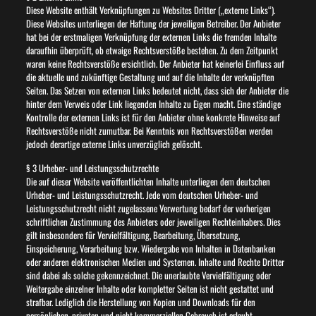
Diese Website enthält Verknüpfungen zu Websites Dritter („externe Links“).
Diese Websites unterliegen der Haftung der jeweiligen Betreiber. Der Anbieter
hat bei der erstmaligen Verknüpfung der externen Links die fremden Inhalte
daraufhin überprüft, ob etwaige Rechtsverstöße bestehen. Zu dem Zeitpunkt
waren keine Rechtsverstöße ersichtlich. Der Anbieter hat keinerlei Einfluss auf
die aktuelle und zukünftige Gestaltung und auf die Inhalte der verknüpften
Seiten. Das Setzen von externen Links bedeutet nicht, dass sich der Anbieter die
hinter dem Verweis oder Link liegenden Inhalte zu Eigen macht. Eine ständige
Kontrolle der externen Links ist für den Anbieter ohne konkrete Hinweise auf
Rechtsverstöße nicht zumutbar. Bei Kenntnis von Rechtsverstößen werden
jedoch derartige externe Links unverzüglich gelöscht.
§ 3 Urheber- und Leistungsschutzrechte
Die auf dieser Website veröffentlichten Inhalte unterliegen dem deutschen
Urheber- und Leistungsschutzrecht. Jede vom deutschen Urheber- und
Leistungsschutzrecht nicht zugelassene Verwertung bedarf der vorherigen
schriftlichen Zustimmung des Anbieters oder jeweiligen Rechteinhabers. Dies
gilt insbesondere für Vervielfältigung, Bearbeitung, Übersetzung,
Einspeicherung, Verarbeitung bzw. Wiedergabe von Inhalten in Datenbanken
oder anderen elektronischen Medien und Systemen. Inhalte und Rechte Dritter
sind dabei als solche gekennzeichnet. Die unerlaubte Vervielfältigung oder
Weitergabe einzelner Inhalte oder kompletter Seiten ist nicht gestattet und
strafbar. Lediglich die Herstellung von Kopien und Downloads für den
persönlichen, privaten und nicht kommerziellen Gebrauch ist erlaubt.